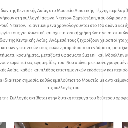
δων της Κεντρικής Ασίας στο Μουσείο Ασιατικής Τέχνης περιλαμ
ανήκουν στη συλλογή Ιάσωνα Ντέιτον-Σαρτζετάκη, που δώρισαν οι 
Ρουθ Ντέιτον. Τα αντικείμενα χρονολογούνται στο 19ο αιώνα και έ
υργία τους για ιδιωτική και όχι εμπορική χρήση ώστε να αποτυπώ
δων της Κεντρικής Ασίας. Ανάμεσά τους ξεχωρίζουν χειροποίητα χα
και των γειτονικών τους φυλών, παραδοσιακά ενδύματα, μεταξωτ
ντήματα, κοσμήματα, μεταξωτά υφάσματα Suzani, και Ινδοελληνικ
ουν ευρωπαϊκές εφημερίδες του 19ου αιώνα με εικονογραφημέν
κής Ασίας, καθώς και πλήθος επιστημονικών εκδόσεων και περιοδ
ει ιδιαίτερη σημασία καθώς εμπλούτισε το Μουσείο με αντικείμεν
τις συλλογές του.
 της Συλλογής εκτίθεται στην δυτική πτέρυγα του δεύτερου ορόφ