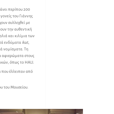
βάνει περίπου 200
γονείς του Γιάννης
χουν συλλεχθεί με
νουν την αυθεντική
λιά και κιλίμια των
ά ενδύματα ikat,
ά νομίσματα. Τη
α αφιερώματα στους
ικών, όπως το HALI.
α που έλλειπαν από
ου του Μουσείου.