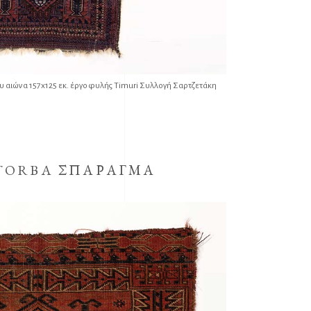
υ αιώνα 157x125 εκ. έργο φυλής Timuri Συλλογή Σαρτζετάκη
 TORBA ΣΠΑΡΑΓΜΑ