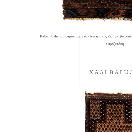
Baluch balisht σπάραγμα με το «Δέντρο της Ζωής» 19ος αιώ
Σαρτζετάκη
ΧΑΛΙ BALU