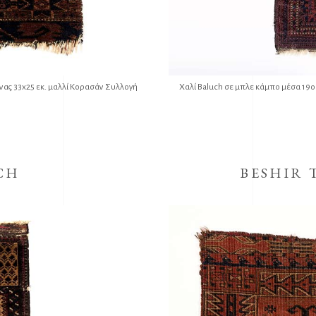
νας 33x25 εκ. μαλλί Κορασάν Συλλογή
Χαλί Baluch σε μπλε κάμπο μέσα 19ο
CH
BESHIR