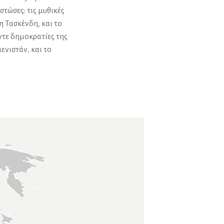
στώσες: τις μυθικές
 Τασκένδη, και το
ντε δημοκρατίες της
ενιστάν, και το