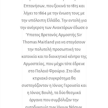
Επτανήσων, που ξεκινά το 1815 και
λήγει το 1864 με την ένωση τους με
την υπόλοιπη Ελλάδα. Την εντολή για
την ανέγερση των Ανακτόρων έδωσε ο
Ύπατος Βρετανός Αρμοστής Sir
Thomas Maitland για να στεγάσουν
την πολυτελή προσωπική του
κατοικία και το διοικητικό κέντρο της
Αρμοστείας, που μέχρι τότε έδρευε
στο Παλαιό Φρούριο. Στο ίδιο
κτιριακό συγκρότημα θα
συστεγάζονταν η Ιόνιος Γερουσία και
η Ιόνιος Βουλή, τα δύο θεσμικά
όργανα που συμβόλιζαν την
αυτοδυναμία των Ιόνιων Νήσων.