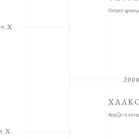
Οστρεα χρησι
 π.Χ
2000
ΧΑΛΚ
Αρχίζει η κατ
π.Χ.