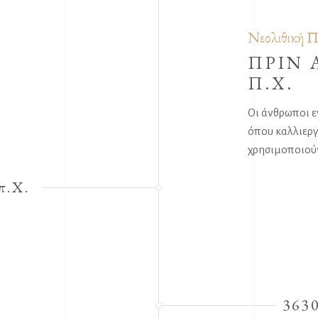
Νεολιθική Π
ΠΡΙΝ 
Π.Χ.
Οι άνθρωποι ε
όπου καλλιεργ
χρησιμοποιούν
π.Χ.
3630