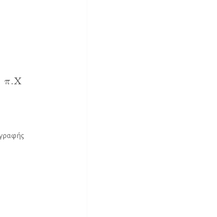
 π.Χ
Η
 γραφής