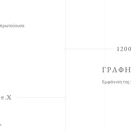
ς πρωτεύουσα
1200
ΓΡΑΦ
Εμφάνιση της
 π.Χ
Υ