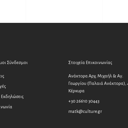
μοι Σύνδεσμοι
Στοιχεία Επικοινωνίας
ις
Ανάκτορα Αρχ. Μιχαήλ & Αγ.
Γεωργίου (Παλαιά Ανάκτορα), 
γές
Κέρκυρα
 Εκδηλώσεις
+30 26610 30443
ινωνία
matk@culture.gr