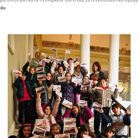
άι»
.