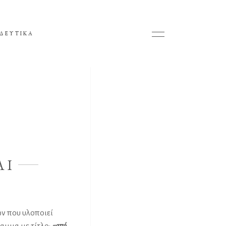
ΔΕΥΤΙΚΑ
AI
ων που υλοποιεί
ραμμα με τίτλο:
«από