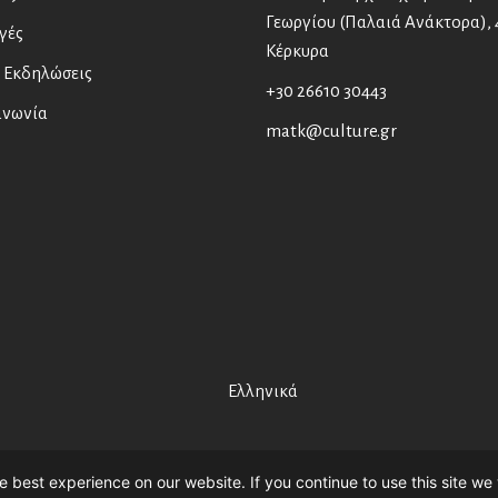
Γεωργίου (Παλαιά Ανάκτορα), 
γές
Κέρκυρα
 Εκδηλώσεις
+30 26610 30443
ινωνία
matk@culture.gr
Ελληνικά
Asian Art Museum Corfu //
Web Design
by
Wdesign.gr
 best experience on our website. If you continue to use this site we 