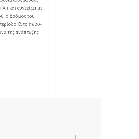
.Χ.) και συνεχίζει με
ού, ο Δρόμος του
 περίοδο Έντο (1600-
όνα της ανάπτυξης