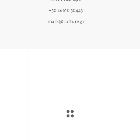
+30 26610 30443
matk@culture.gr