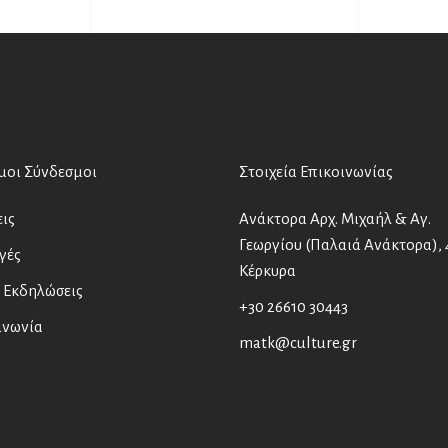
μοι Σύνδεσμοι
Στοιχεία Επικοινωνίας
ις
Ανάκτορα Αρχ. Μιχαήλ & Αγ.
Γεωργίου (Παλαιά Ανάκτορα), 
γές
Κέρκυρα
 Εκδηλώσεις
+30 26610 30443
ινωνία
matk@culture.gr