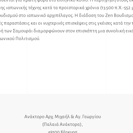
ης ιαπωνικής τέχνης κατά τα προϊστορικά χρόνια (13.500 π.Χ.-552 μ
ουδισμού στο ιαπωνικό αρχιπέλαγος. Η διάδοση του Zen Βουδισμ
ές παραστάσεις και οι νυχτερινές επισκέψεις στις γκέισες κατά την
ζωή των Σαμουράι διαμορφώνουν στον επισκέπτη μια συνολική εικ
πωνικού Πολιτισμού.
Ανάκτορο Αρχ. Μιχαήλ & Αγ. Γεωργίου
(Παλαιά Ανάκτορα),
49100 Κέρκυρα