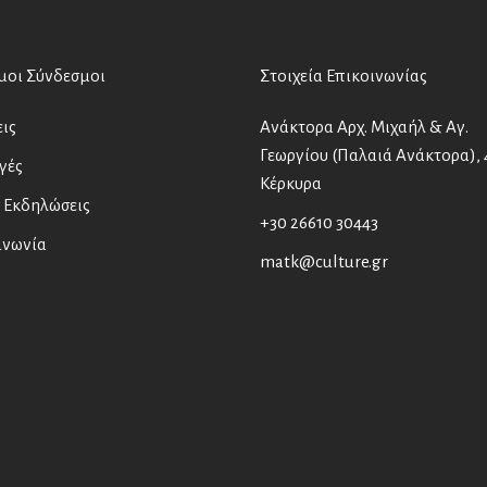
μοι Σύνδεσμοι
Στοιχεία Επικοινωνίας
ις
Ανάκτορα Αρχ. Μιχαήλ & Αγ.
Γεωργίου (Παλαιά Ανάκτορα), 
γές
Κέρκυρα
 Εκδηλώσεις
+30 26610 30443
ινωνία
matk@culture.gr