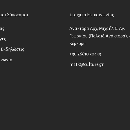
μοι Σύνδεσμοι
Στοιχεία Επικοινωνίας
ις
Ανάκτορα Αρχ. Μιχαήλ & Αγ.
Γεωργίου (Παλαιά Ανάκτορα), 
γές
Κέρκυρα
 Εκδηλώσεις
+30 26610 30443
ινωνία
matk@culture.gr