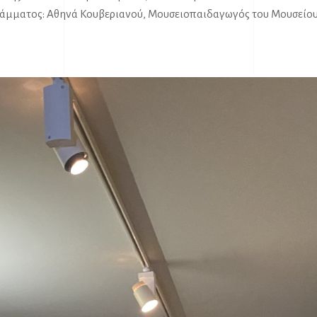
ράμματος: Αθηνά Κουβεριανού, Μουσειοπαιδαγωγός του Μουσείου