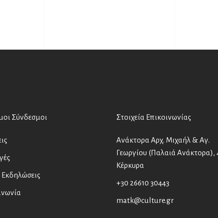
μοι Σύνδεσμοι
Στοιχεία Επικοινωνίας
ις
Ανάκτορα Αρχ. Μιχαήλ & Αγ.
Γεωργίου (Παλαιά Ανάκτορα), 
γές
Κέρκυρα
 Εκδηλώσεις
+30 26610 30443
ινωνία
matk@culture.gr