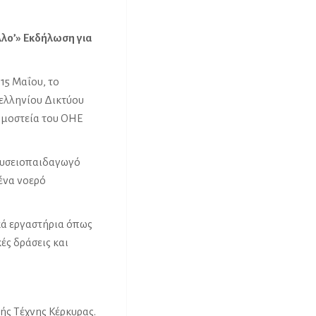
λλο’» Εκδήλωση για
15 Μαΐου, το
νελληνίου Δικτύου
ρμοστεία του ΟΗΕ
μουσειοπαιδαγωγό
ένα νοερό
κά εργαστήρια όπως
ές δράσεις και
ής Τέχνης Κέρκυρας.