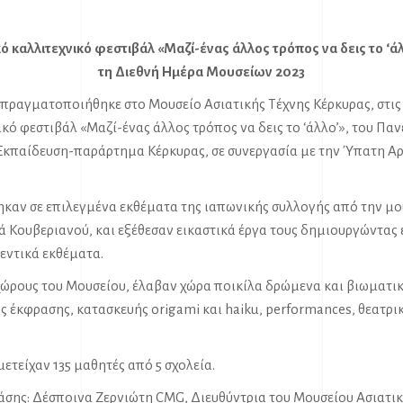
κό καλλιτεχνικό φεστιβάλ «Μαζί-ένας άλλος τρόπος να δεις το ‘ά
τη Διεθνή Ημέρα Μουσείων 2023
 πραγματοποιήθηκε στο Μουσείο Ασιατικής Τέχνης Κέρκυρας, στις 
κό φεστιβάλ «Μαζί-ένας άλλος τρόπος να δεις το ‘άλλο’», του Πα
 Εκπαίδευση-παράρτημα Κέρκυρας, σε συνεργασία με την Ύπατη Α
.
ηκαν σε επιλεγμένα εκθέματα της ιαπωνικής συλλογής από την 
ά Κουβεριανού, και εξέθεσαν εικαστικά έργα τους δημιουργώντας 
εντικά εκθέματα.
χώρους του Μουσείου, έλαβαν χώρα ποικίλα δρώμενα και βιωματι
 έκφρασης, κατασκευής origami και haiku, performances, θεατρικ
ετείχαν 135 μαθητές από 5 σχολεία.
ράσης: Δέσποινα Ζερνιώτη CMG, Διευθύντρια του Μουσείου Ασιατικ