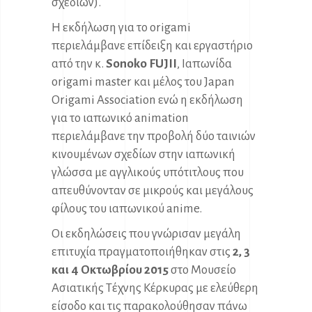
σχεδίων).
Η εκδήλωση για το origami
περιελάμβανε επίδειξη και εργαστήριο
από την κ.
Sonoko FUJII
, Ιαπωνίδα
origami master και μέλος του Japan
Origami Association ενώ η εκδήλωση
για το ιαπωνικό animation
περιελάμβανε την προβολή δύο ταινιών
κινουμένων σχεδίων στην ιαπωνική
γλώσσα με αγγλικούς υπότιτλους που
απευθύνονταν σε μικρούς και μεγάλους
φίλους του ιαπωνικού anime.
Οι εκδηλώσεις που γνώρισαν μεγάλη
επιτυχία πραγματοποιήθηκαν στις
2, 3
και 4 Οκτωβρίου 2015
στο Μουσείο
Ασιατικής Τέχνης Κέρκυρας με ελεύθερη
είσοδο και τις παρακολούθησαν πάνω